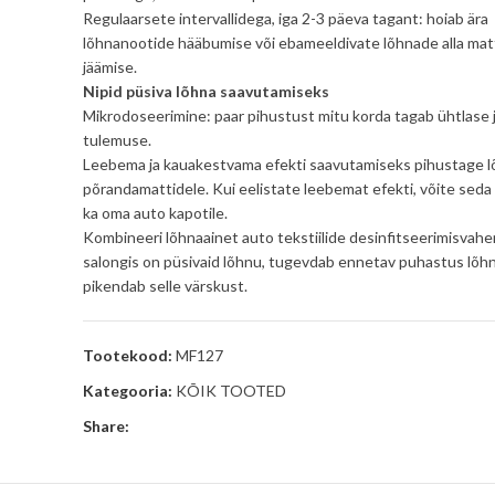
Regulaarsete intervallidega, iga 2-3 päeva tagant: hoiab ära
lõhnanootide hääbumise või ebameeldivate lõhnade alla ma
jäämise.
Nipid püsiva lõhna saavutamiseks
Mikrodoseerimine: paar pihustust mitu korda tagab ühtlase 
tulemuse.
Leebema ja kauakestvama efekti saavutamiseks pihustage l
põrandamattidele. Kui eelistate leebemat efekti, võite seda
ka oma auto kapotile.
Kombineeri lõhnaainet auto tekstiilide desinfitseerimisvahe
salongis on püsivaid lõhnu, tugevdab ennetav puhastus lõhn
pikendab selle värskust.
Tootekood:
MF127
Kategooria:
KÕIK TOOTED
Share: