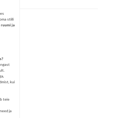
kes
ma stiili
 ruumi ja
s?
angast
lt.
ga,
dmist, kui
b teie
need ja