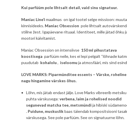
Kui parfüüm pole lihtsalt detail, vaid sinu signatuur.
Maniac Line’i
maailmas on igal tootel selge missioon: muuta
kinnisideeks.
Maniac Obsession
pole lihtsalt autovärskend
stiilne žest. Igapäevane rituaal. Identiteet, mille jätad õhku
mootori käivitamist.
Maniac Obsession on intensiivse
150 ml pihustatava
koostisega
parfüüm neile, kes ei lepi pelgalt “lõhnade katm
puudutab
kohalolu
,
iseloomu
ja atmosfääri, mis sind esind
LOVE MARKS:
Piparmünditee essents – Värske, roheline 
nagu hingamine värskes õhus.
Lõhn, mis jätab endast jälje. Love Marks vibreerib metsiku
puhta värskusega:
verbena, laim ja rohelised noodid
segunevad
matcha tee, metsmündi
ja hibiski südameno
.
Puidune, muskuslik
baas täiendab kompositsiooni tasak
värskusega. See pole parfüüm. See on signatuurne lõhn.