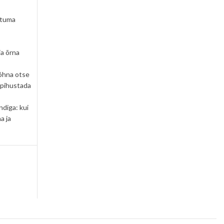
ttuma
ja õrna
õhna otse
 pihustada
ndiga: kui
a ja