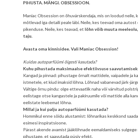
PIHUSTA. MÄNGI. OBSESSIOON.
Maniac Obsession on õhuvärskendaja, mis on loodud neile, 
mõtlevad iga detaili peale läbi. Neile, kes teevad oma autost o
pikenduse. Neile, kes teavad, et
lõhn võib muuta meeleolu,
taju.
Avasta oma kinnisidee. Vali Maniac Obsession!
Kuidas autoparfüümi õigesti kasutada?
Kuhu pihustada maksimaalse efektiivsuse saavutamisek
Kangad ja pinnad: pihustage õrnalt mattidele, vaipadele ja k
istmetele, et kiud imaksid lõhna. Lõhnad vabanevad järk-järgu
Vältige õrnu pindu: olge ettevaatlik naha või värvitud polstri
eelistage otse kangastele ja pakiruumile või mattide alla kan
eelistate leebemat lõhna.
Millal ja kui palju autoparfüümi kasutada?
Hommikul enne sõidu alustamist: lõhnarikas keskkond saada
esimesi inspiratsioone.
Pärast akende avamist jääklõhnade eemaldamiseks sulgege 
pihustage, et saavutada püsiv efekt.