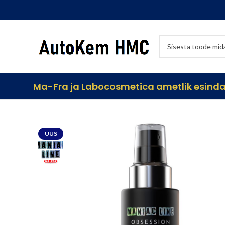
Ma-Fra ja Labocosmetica ametlik esindaj
UUS