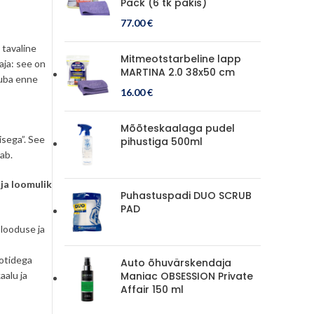
Pack (6 tk pakis)
77.00
€
 tavaline
Mitmeotstarbeline lapp
aja: see on
MARTINA 2.0 38x50 cm
 juba enne
16.00
€
Mõõteskaalaga pudel
isega”. See
pihustiga 500ml
ab.
ja loomulik
Puhastuspadi DUO SCRUB
PAD
 looduse ja
otidega
Auto õhuvärskendaja
aalu ja
Maniac OBSESSION Private
Affair 150 ml