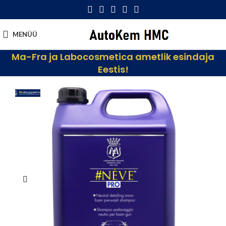
MENÜÜ
Ma-Fra ja Labocosmetica ametlik esindaja
Eestis!