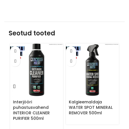
Seotud tooted
Interjööri
Kalgieemaldaja
K
puhastusvahend
WATER SPOT MINERAL
A
INTERIOR CLEANER
REMOVER 500ml
5
PURIFIER 500ml