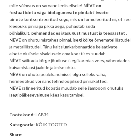
mille võimsus on sarnane leeliselisele!
NÈVE on
fosfaatideta
väga
biolagunevate
pindaktiivsete
ainete
kontsentreeritud segu, mis
on
formuleeritud nii, et see
kleepuks pinnaga pikka aega, puhastab seda
põhjalikult,
pehmendades
igasugust mustust ja teesaastet .
NÈVE
on ohutu mistahes pinnal, isegi kõige õrnematel liistudel
ja metallliistudel. Tänu kaltsiumkarbonaatide kelaativate
ainete olulisele sisaldusele oma koostises suudab
NÈVE
säilitada kõrge jõudluse isegi karedas vees, vähendades
kuivamisfaasi jääkide jätmise ohtu.
NÈVE
on ohutu pealekandmisel, olgu selleks vaha,
hermeetikud või nanotehnoloogilised pinnakatted.
NÈVE
rafineeritud koostis muudab selle šampooni ohutuks
isegi päikesevalguse käes kasutamisel.
Tootekood:
LAB34
Kategooria:
KÕIK TOOTED
Share: