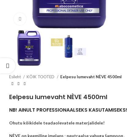
Click to enlarge
Esileht
KÕIK TOOTED
Eelpesu lumevaht NÈVE 4500ml
Eelpesu lumevaht NÈVE 4500ml
NB! AINULT PROFESSIONAALSEKS KASUTAMISEKS!
Ohutu kõikidele teadaolevatele materjalidele!
NÈVE
on keemiline imelaps
:
neutraalse vahuga šampoon
,