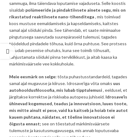
sammuga, ilma täiendava loputamise vajaduseta. Selle koostis
sisaldab
polümeeride ja pindaktiivsete ainete segu, mis on
rikastatud reaktiivsete nano-tihenditega
, mis toimivad
koos mustuse eemaldamiseks ja kapseldamiseks, kaitstes
samal ajal sõiduki pinda. See tähendab, et saate minimaalse
pingutusega saavutada suurepäraseid tulemusi, tagades
töödeldud pindadele tõhusa, kuid õrna puhtuse. See protsess
muudab pesemise ohutuks, kuna see toimib tõhusalt,
kahjustamata sõiduki pinna terviklikkust, ja aitab kaasa ka
märkimisväärsele vee kokkuhoiule.
Meie eesmärk on selge:
tõsta puhastusstandardeid, tagades
samal ajal mugavuse ja kiiruse. Idrosave’iga võta omaks
uus
autohooldusfilosoofia, mis lubab tipptulemusi
, eeldusel, et
järgitakse korrektse ja riskivaba autopesu juhiseid.
Idrosave’is
ühinevad kogemused, teadus ja innovatsioon, luues toote,
mis mitte ainult ei pese, vaid ka kaitseb ja hoiab teie autot
kauem puhtana, näidates, et tõeline innovatsioon ei
õigusta ennast;
see on tõestatud märkimisväärsete
tulemuste ja kasutusmugavusega, mis annab loputusvaba