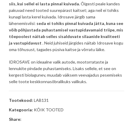
siis, kui sellel ei lasta pinnal kuivada.
Õigesti peale kandes
pakuvad need tooted suurepärast kaitset; aga neil ei tohiks
kunagi lasta kerel kuivada. Idrosave järgib sama
lähenemisviisi:
seda ei tohiks pinnal kuivada jätta, kuna see
võib põhjustada puhastamisel vastupidavamaid triipe, mis
tõepoolest näitab selles sisalduvate silaanide kvaliteeti
ja vastupidavust
. Neid juhiseid järgides näitab Idrosave kogu
oma tõhusust, tagades püsiva kaitse ja võrratu läike.
IDROSAVE on ideaalne valik autode, mootorrataste ja
lennukite pindade puhastamiseks. Lisaks sellele, et see on
kergesti biolagunev, muudab väiksem veevajadus pesemiseks
selle toote keskkonnasõbralikuks valikuks.
Tootekood:
LAB131
Kategooria:
KÕIK TOOTED
Share: