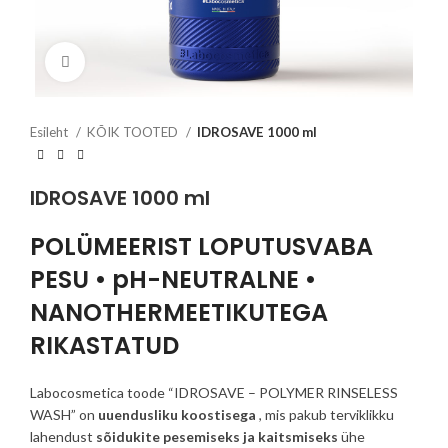
Click to enlarge
Esileht
KÕIK TOOTED
IDROSAVE 1000 ml
IDROSAVE 1000 ml
POLÜMEERIST LOPUTUSVABA
PESU • pH-NEUTRALNE •
NANOTHERMEETIKUTEGA
RIKASTATUD
Labocosmetica toode “IDROSAVE – POLYMER RINSELESS
WASH” ​​on
uuendusliku koostisega
, mis pakub terviklikku
lahendust
sõidukite pesemiseks ja kaitsmiseks
ühe