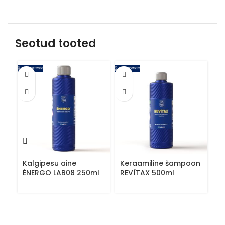
Seotud tooted
Kalgipesu aine
Keraamiline šampoon
Kl
ÈNERGO LAB08 250ml
REVÌTAX 500ml
p
V