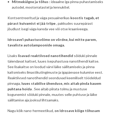
Mitmekülgne ja tõhus
:
ideaalne iga pinna puhastamiseks
autodel, mootorratastel ja lennukitel.
Kontsentreeritud ja väga pesuainerikas
koostis
tagab, et
pärast kuivamist ei jää triipe
, pakkudes suurepärast
jõudlust isegi väga kareda vee või otse kraaniveega.
Idrosave’i puhastusvõime on võrdne, kui mitte parem,
tavaliste autošampoonide omaga.
Lisaks
lisavad reaktiivsed nanotihendid
sõiduki pinnale
täiendavat kaitset, luues isepuhastuva nanotihendi kaitse.
See lisakaitse on loodud värvi läike säilitamiseks ja pinna
kaitsmiseks ilmastikutingimuste ja igapäevase kulumise eest.
Reaktiivsed nanotihendid seonduvad keemiliselt töödeldud
pinnaga,
luues stabiilse ühenduse, mis aitab pinda kauem
puhtana hoida
. See aitab piirata tolmu ja mustuse
kogunemist sõiduki pinnale, muutes selle puhtuse ja läike
säilitamise aja jooksul lihtsamaks.
Nagu kõik nano-hermeetikud,
on Idrosave kõige tõhusam