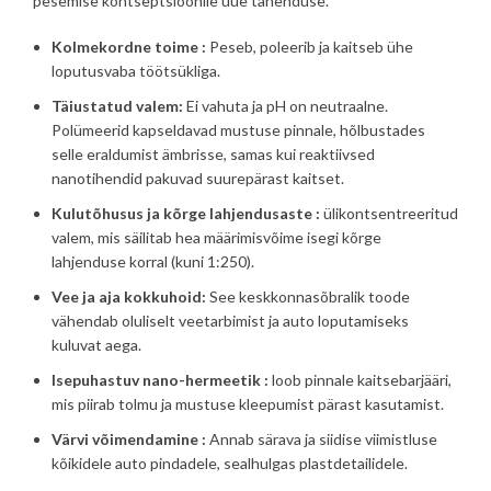
pesemise kontseptsioonile uue tähenduse.
Kolmekordne toime
:
Peseb, poleerib ja kaitseb ühe
loputusvaba töötsükliga.
Täiustatud valem:
Ei vahuta ja pH on neutraalne.
Polümeerid kapseldavad mustuse pinnale, hõlbustades
selle eraldumist ämbrisse, samas kui reaktiivsed
nanotihendid pakuvad suurepärast kaitset.
Kulutõhusus ja kõrge lahjendusaste
:
ülikontsentreeritud
valem, mis säilitab hea määrimisvõime isegi kõrge
lahjenduse korral (kuni 1:250).
Vee ja aja kokkuhoid:
See keskkonnasõbralik toode
vähendab oluliselt veetarbimist ja auto loputamiseks
kuluvat aega.
Isepuhastuv nano-hermeetik
:
loob pinnale kaitsebarjääri,
mis piirab tolmu ja mustuse kleepumist pärast kasutamist.
Värvi võimendamine
:
Annab särava ja siidise viimistluse
kõikidele auto pindadele, sealhulgas plastdetailidele.