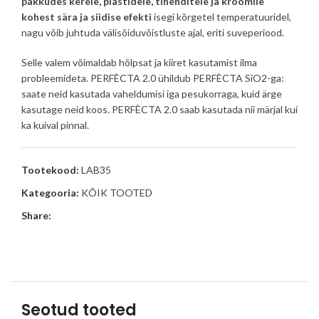
pakkudes kerele, plastidele, tihenditele ja kroomile
kohest sära ja siidise efekti
isegi kõrgetel temperatuuridel,
nagu võib juhtuda välisõiduvõistluste ajal, eriti suveperiood.
Selle valem võimaldab hõlpsat ja kiiret kasutamist ilma
probleemideta. PERFÈCTA 2.0 ühildub PERFÈCTA SiO2-ga:
saate neid kasutada vaheldumisi iga pesukorraga, kuid ärge
kasutage neid koos. PERFÈCTA 2.0 saab kasutada nii märjal kui
ka kuival pinnal.
Tootekood:
LAB35
Kategooria:
KÕIK TOOTED
Share:
Seotud tooted