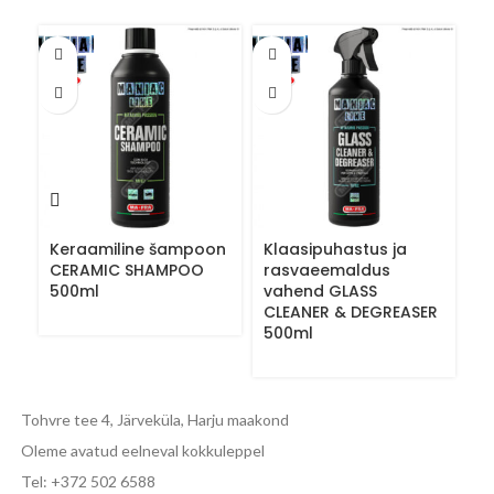
Keraamiline šampoon
Klaasipuhastus ja
Li
CERAMIC SHAMPOO
rasvaeemaldus
4
500ml
vahend GLASS
CLEANER & DEGREASER
500ml
Tohvre tee 4, Järveküla, Harju maakond
Oleme avatud eelneval kokkuleppel
Tel: +372 502 6588