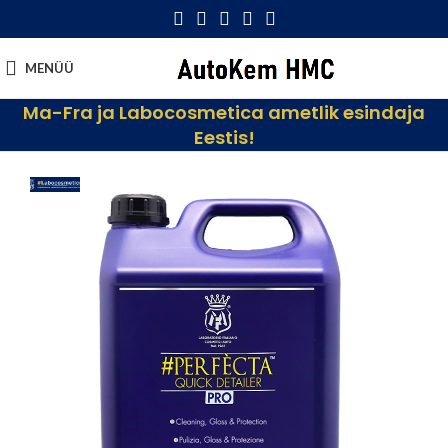
MENÜÜ
Ma-Fra ja Labocosmetica ametlik esindaja
Eestis!