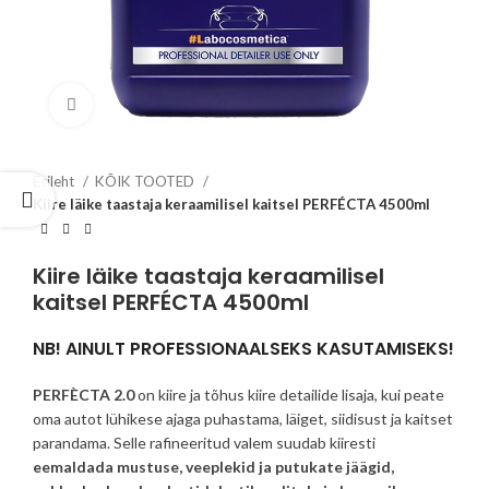
Click to enlarge
Esileht
KÕIK TOOTED
Kiire läike taastaja keraamilisel kaitsel PERFÉCTA 4500ml
Kiire läike taastaja keraamilisel
kaitsel PERFÉCTA 4500ml
NB! AINULT PROFESSIONAALSEKS KASUTAMISEKS!
PERFÈCTA 2.0
on kiire ja tõhus kiire detailide lisaja, kui peate
oma autot lühikese ajaga puhastama, läiget, siidisust ja kaitset
parandama. Selle rafineeritud valem suudab kiiresti
eemaldada mustuse, veeplekid ja putukate jäägid,