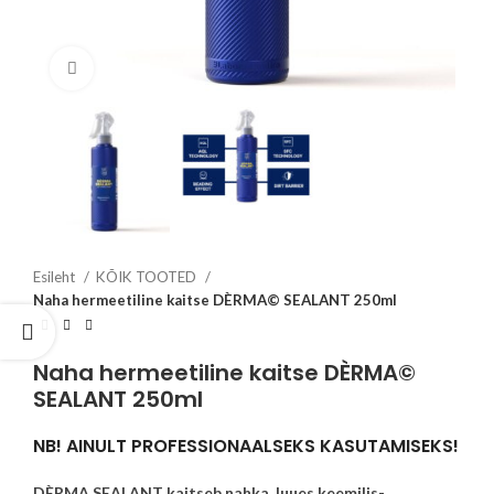
Click to enlarge
Esileht
KÕIK TOOTED
Naha hermeetiline kaitse DÈRMA© SEALANT 250ml
Naha hermeetiline kaitse DÈRMA©
SEALANT 250ml
NB! AINULT PROFESSIONAALSEKS KASUTAMISEKS!
DÈRMA SEALANT kaitseb nahka, luues keemilis-