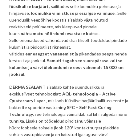
füüsikalise barjääri
, säilitades selle loomuliku pehmuse ja
hingavuse,
loomuliku
viimistluse
ja
esialgse välimuse
. Selle
uuenduslik veepõhine koostis sisaldab väga nõutud
reaktiivseid polümeere, mis kleepuvad pinnale,
luues
nähtamatu
hõõrdumisevastase
katte
.
Selle eriomadused vähendavad drastiliselt töödeldud pindade
kulumist ja bioloogilist riknemist,
vältides
enneaegset
vananemist
ja pikendades seega nende
kestust aja jooksul.
Samuti tagab see suurepärase kaitse
kulumise ja värvi ülekandumise eest vähemalt 15 000 km
jooksul.
DÈRMA SEALANT
sisaldab kahte uuenduslikku ja
eksklusiivset tehnoloogiat:
AQL-tehnoloogia – Active
Quaternary Layer
, mis loob füüsilise barjääri hallitusseente ja
bakterite spooride vastu ning
SFC – Self Fast Curing
Technology,
see tehnoloogia võimaldab sul kihi sulgeda mõne
tunniga. Lisaks on töödeldud pind tänu võimsale
hüdrofoobsele toimele (loob 120° kontaktnurga) plekkide
suhtes vastupidavam ja on kaitstud igasuguse värvi