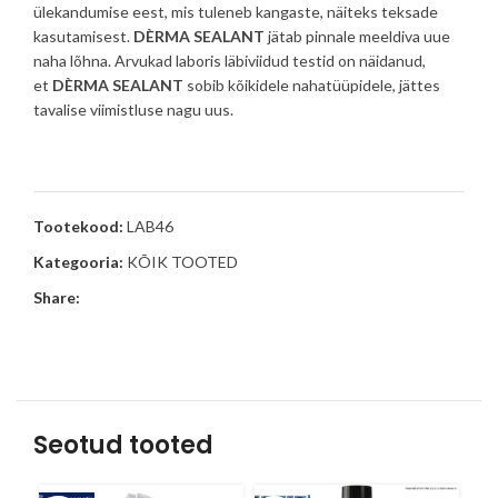
ülekandumise eest, mis tuleneb kangaste, näiteks teksade
kasutamisest.
DÈRMA SEALANT
jätab pinnale meeldiva uue
naha lõhna. Arvukad laboris läbiviidud testid on näidanud,
et
DÈRMA SEALANT
sobib kõikidele nahatüüpidele, jättes
tavalise viimistluse nagu uus.
Tootekood:
LAB46
Kategooria:
KÕIK TOOTED
Share:
Seotud tooted