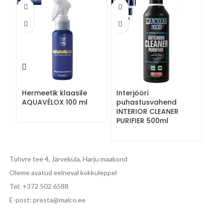
Hermeetik klaasile
Interjööri
K
AQUAVÈLOX 100 ml
puhastusvahend
È
INTERIOR CLEANER
PURIFIER 500ml
Tohvre tee 4, Järveküla, Harju maakond
Oleme avatud eelneval kokkuleppel
Tel: +372 502 6588
E-post: presta@malco.ee