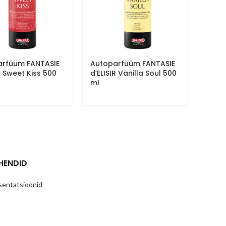
arfüüm FANTASIE
Autoparfüüm FANTASIE
R Sweet Kiss 500
d’ELISIR Vanilla Soul 500
ml
HENDID
sentatsioonid