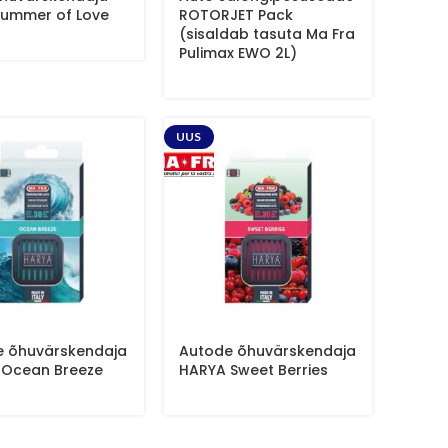
Summer of Love
ROTORJET Pack
(sisaldab tasuta Ma Fra
Pulimax EWO 2L)
UUS
e õhuvärskendaja
Autode õhuvärskendaja
 Ocean Breeze
HARYA Sweet Berries