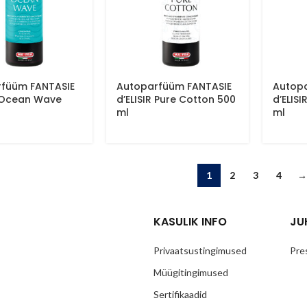
füüm FANTASIE
Autoparfüüm FANTASIE
Autop
R Ocean Wave
d’ELISIR Pure Cotton 500
d’ELISI
ml
ml
1
2
3
4
→
KASULIK INFO
JU
Privaatsustingimused
Pre
Müügitingimused
Sertifikaadid