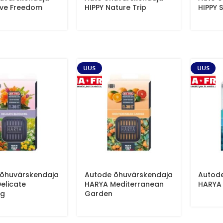
ove Freedom
HIPPY Nature Trip
HIPPY 
UUS
UUS
õhuvärskendaja
Autode õhuvärskendaja
Autod
elicate
HARYA Mediterranean
HARYA
ng
Garden