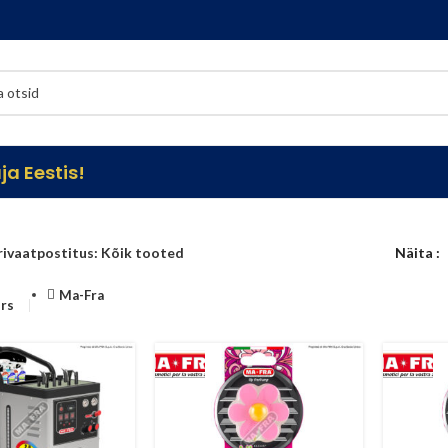
a Eestis!
rivaatpostitus: Kõik tooted
Näita
Ma-Fra
ers