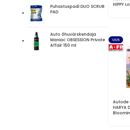
HIPPY L
Puhastuspadi DUO SCRUB
PAD
Auto õhuvärskendaja
Maniac OBSESSION Private
UUS
Affair 150 ml
Autode 
HARYA D
Bloomi