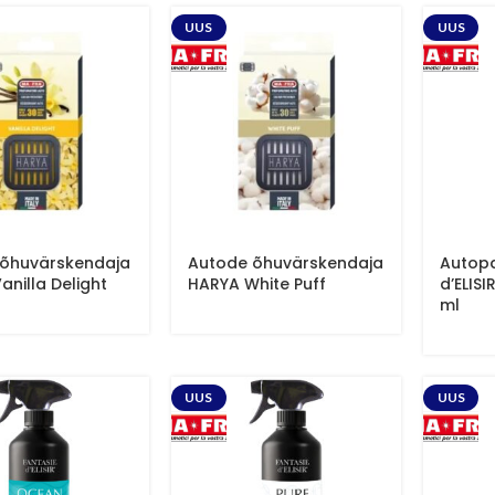
UUS
UUS
õhuvärskendaja
Autode õhuvärskendaja
Autop
anilla Delight
HARYA White Puff
d’ELISI
ml
UUS
UUS