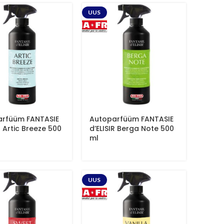
UUS
arfüüm FANTASIE
Autoparfüüm FANTASIE
R Artic Breeze 500
d’ELISIR Berga Note 500
ml
UUS