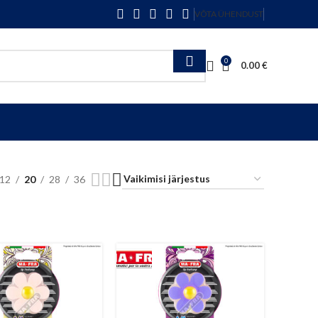
VÕTA ÜHENDUST
0
0.00
€
12
20
28
36