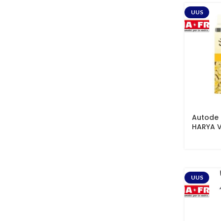
UUS
Autode 
HARYA V
UUS