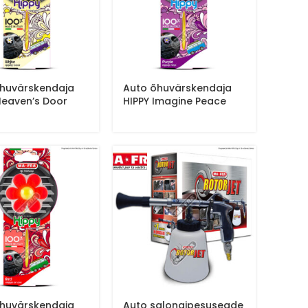
huvärskendaja
Auto õhuvärskendaja
Heaven’s Door
HIPPY Imagine Peace
huvärskendaja
Auto salongipesuseade