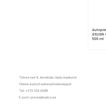
Autopar
d’ELISI
500 ml
Tohvre tee 4, Järveküla, Harju maakond
Oleme avatud eelneval kokkuleppel
Tel: +372 502 6588
E-post: presta@malco.ee