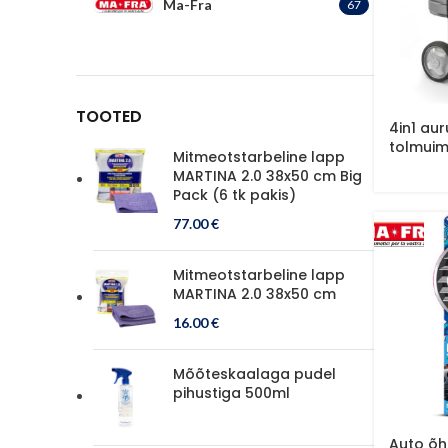
Ma-Fra
67
TOOTED
4in1 au
tolmuim
Mitmeotstarbeline lapp
MARTINA 2.0 38x50 cm Big
Pack (6 tk pakis)
77.00
€
Mitmeotstarbeline lapp
MARTINA 2.0 38x50 cm
16.00
€
Mõõteskaalaga pudel
pihustiga 500ml
Auto õh