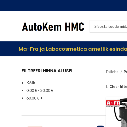
Ma-Fra ja Labocosmetica ametlik esindaj
FILTREERI HINNA ALUSEL
Esileht
P
Kõik
Clear filt
0.00
€
-
20.00
€
60.00
€
+