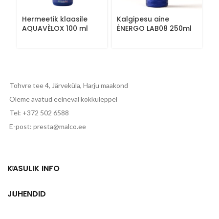
Hermeetik klaasile
Kalgipesu aine
M
AQUAVÈLOX 100 ml
ÈNERGO LAB08 250ml
v
B
Tohvre tee 4, Järveküla, Harju maakond
Oleme avatud eelneval kokkuleppel
Tel: +372 502 6588
E-post: presta@malco.ee
KASULIK INFO
JUHENDID