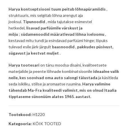
Harya kontseptsiooni tuum peitub lõhnapüramiidis
,
struktuuris, mis selgitab lõhna arengut aja
jooksul.
Tipunoodid
, mida tajutakse esimestel
hetkedel,
lisavad parfüümile värskust ja
mõju
;
südamenoodid määratlevad lõhna iseloomu
,
kestavad mitu tundi ja esindavad parfüümi hinge; lõpuks
tulevad esile järk-järgult
baasnoodid
,
pakkudes püsivust,
sügavust ja kestvat muljet
.
Harya tootesari
on tänu moodsa disaini, kvaliteetsete
materjalide ja peente lõhnade kombinatsioonile
ideaalne valik
neile, kes soovivad oma auto salongi täiustada
ja käsitleda
seda isikliku, stiilse ja aromaatse ruumina.
Harya valimine
tähendab Ma-Fra kvaliteedi valimist, mis on olnud Itaalia
tipptaseme sünonüüm alates 1965. aastast.
Tootekood:
H1220
Kategooria:
KÕIK TOOTED