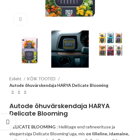
Click to enlarge
Esileht
KÕIK TOOTED
Autode õhuvärskendaja HARYA Delicate Blooming
Autode õhuvärskendaja HARYA
Delicate Blooming
DELICATE BLOOMING
: Hellitage end rafineerituse ja
elegantsiga Delicate Blooming’uga, mis
on lilleline, idamaine,