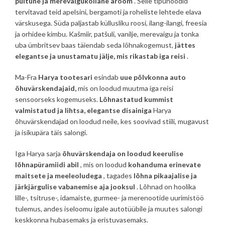
puitune ja merevaigukollane aroom
. Selle tipunoodid
tervitavad teid apelsini, bergamoti ja roheliste lehtede elava
värskusega. Süda paljastab küllusliku roosi, ilang-ilangi, freesia
ja orhidee kimbu. Kašmiir, patšuli, vanilje, merevaigu ja tonka
uba ümbritsev baas täiendab seda lõhnakogemust,
jättes
elegantse ja unustamatu jälje, mis rikastab iga reisi
.
Ma-Fra
Harya tootesari
esindab
uue põlvkonna auto
õhuvärskendajaid,
mis on loodud muutma iga reisi
sensoorseks kogemuseks.
Lõhnastatud kummist
valmistatud ja lihtsa, elegantse disainiga
Harya
õhuvärskendajad on loodud neile, kes soovivad stiili, mugavust
ja isikupära täis salongi.
Iga Harya sarja
õhuvärskendaja
on loodud keerulise
lõhnapüramiidi abil
, mis on loodud
kohanduma erinevate
maitsete ja meeleoludega
, tagades
lõhna pikaajalise ja
järkjärgulise vabanemise aja jooksul
. Lõhnad on hoolika
lille-, tsitruse-, idamaiste, gurmee- ja merenootide uurimistöö
tulemus, andes iseloomu igale autotüübile ja muutes salongi
keskkonna hubasemaks ja eristuvasemaks.