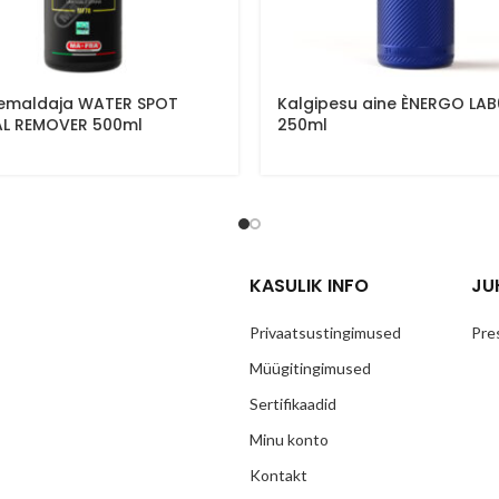
eemaldaja WATER SPOT
Kalgipesu aine ÈNERGO LA
AL REMOVER 500ml
250ml
KASULIK INFO
JU
Privaatsustingimused
Pre
Müügitingimused
Sertifikaadid
Minu konto
Kontakt