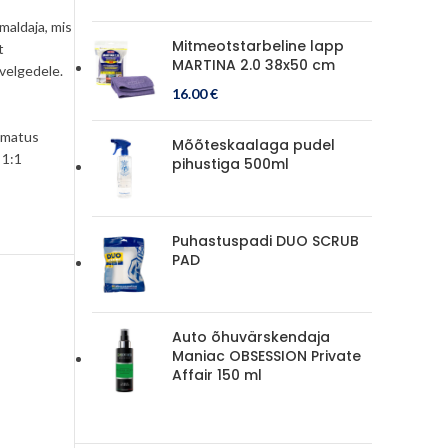
aldaja, mis
Mitmeotstarbeline lapp
t
MARTINA 2.0 38x50 cm
 velgedele.
16.00
€
stmatus
Mõõteskaalaga pudel
 1:1
pihustiga 500ml
Puhastuspadi DUO SCRUB
PAD
Auto õhuvärskendaja
Maniac OBSESSION Private
Affair 150 ml