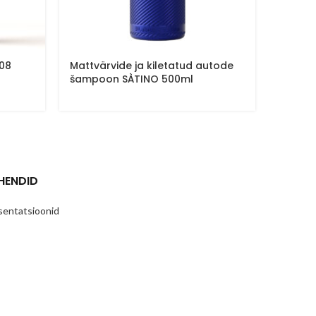
B08
Mattvärvide ja kiletatud autode
Neutr
šampoon SÀTINO 500ml
NEUTR
HENDID
sentatsioonid