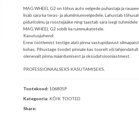
MAG WHEEL G2 on tõhus auto velgede puhastaja ja rauaeem
lisab sära ka teras- ja alumiiniumvelgedele. Lahustab tõhusal
piduritolmu ja roostejääke ning taastab sära isegi tuhmidele
MAG WHEEL G2 sobib ka rummukatetele.
Kasutusjuhend:
Enne töötlemist testige alati pinna vastupidavust silmapai
kohas. Pihustage toodet pinnale kas toorelt või lahjendatult
olenevalt pinna määrdumisest ja oksüdatsiooniastmest.
PROFESSIONAALSEKS KASUTAMISEKS.
Tootekood:
106805P
Kategooria:
KÕIK TOOTED
Share: