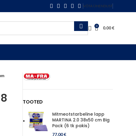
VÕTA ÜHENDUST
0
0.00
€
mm
18
TOOTED
Mitmeotstarbeline lapp
MARTINA 2.0 38x50 cm Big
Pack (6 tk pakis)
77.00
€