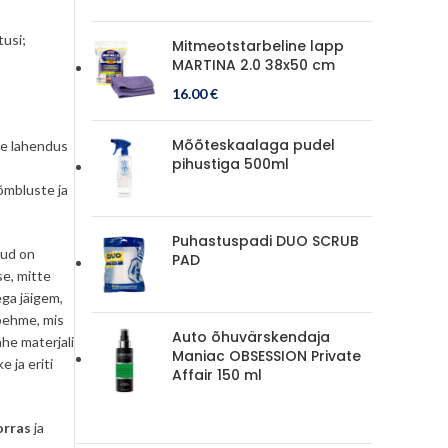
tusi;
Mitmeotstarbeline lapp
MARTINA 2.0 38x50 cm
16.00
€
Mõõteskaalaga pudel
ne lahendus
pihustiga 500ml
õmbluste ja
Puhastuspadi DUO SCRUB
iud on
PAD
se, mitte
ga jäigem,
 pehme, mis
Auto õhuvärskendaja
he materjali
Maniac OBSESSION Private
 ja eriti
Affair 150 ml
orras
ja