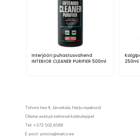
Interjööri puhastusvahend
Kalgip
INTERIOR CLEANER PURIFIER 500ml
250ml
Tohvre tee 4, Järveküla, Harju maakond
Oleme avatud eelneval kokkuleppel
Tel: +372 502 6588
E-post: presta@malco.ee