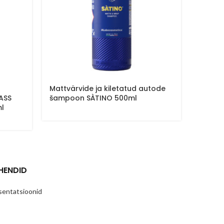
Mattvärvide ja kiletatud autode
Neutr
ASS
šampoon SÀTINO 500ml
SÈMPER
l
HENDID
sentatsioonid