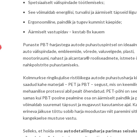
Spetsiaalselt välispindade töötlemiseks;
See võimaldab energilisi, turvalisi ja äärmiselt täpseid liigu
Ergonoomiline, paindlik ja tugev kummist käepide;
Äärmiselt vastupidav – kestab 8x kauem
Punaste PBT-harjastega autode puhastuspintsel on ideaal
auto välispindade, embleemide, võrede, valuvelgede, plasti,
mootoriruumi, nahast ja alcantara® rooliseadmete, istmete 
nahkpolstrite puhastamiseks.
Kolmnurkse ringikujulise ristlõikega autode puhastusharja k
saadud kahe materjali – PET ja PBT – segust, mis on keemili
mehaanilise protsessi abil pealt õhendatud. PET-põhi on see
samas kui PBT-poolne pealmine osa on äärmiselt paindlik ja
võimaldab suuremat täpsust ja mugavust kasutamise ajal. Ka
erineva jäikuse tõttu sobib harja moodustav niit paremini sitke
kangekaelse mustuse vastu.
Selleks, et hoida oma
autodetailinguharja
parimas seisuk