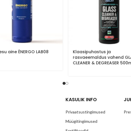
esu aine ÈNERGO LAB08
Klaasipuhastus ja
rasvaeemaldus vahend GL
CLEANER & DEGREASER 500m
KASULIK INFO
JU
Privaatsustingimused
Pre
Müügitingimused
Sertifikaadid