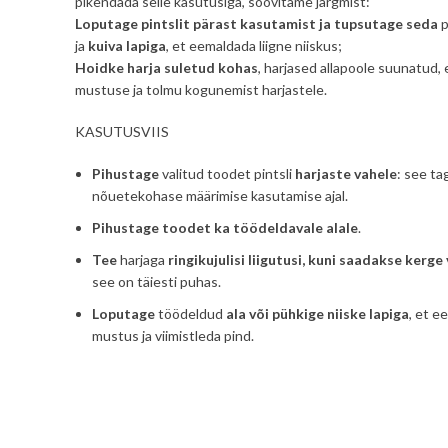
pikendada selle kasutusiga, soovitame järgmist:
Loputage pintslit pärast kasutamist ja tupsutage seda
p
ja
kuiva lapiga
, et eemaldada liigne niiskus;
Hoidke harja suletud kohas
, harjased allapoole suunatud, 
mustuse ja tolmu kogunemist harjastele.
KASUTUSVIIS
Pihustage
valitud toodet pintsli
harjaste vahele
: see ta
nõuetekohase määrimise kasutamise ajal.
Pihustage toodet ka töödeldavale alale
.
Tee
harjaga
ringikujulisi liigutusi, kuni saadakse kerge
see on täiesti puhas.
Loputage
töödeldud
ala
või pühkige niiske lapiga
, et e
mustus ja viimistleda pind.