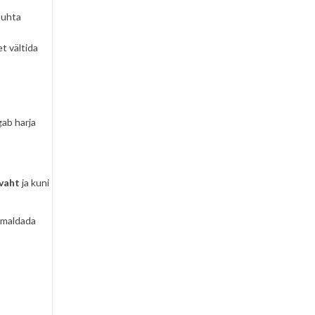
uhta
et vältida
gab harja
 vaht
ja kuni
emaldada